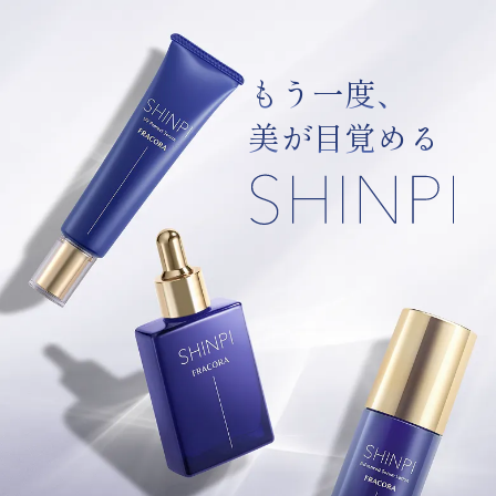
も
う
一
度
、
美
が
目
覚
め
る