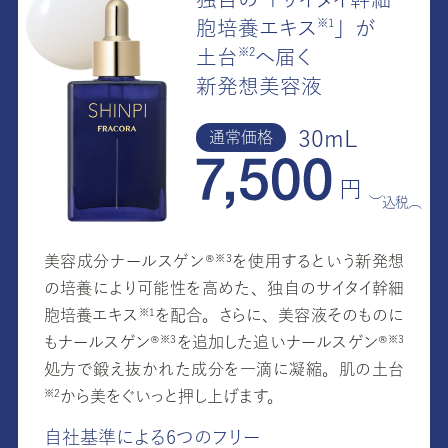
※1
胞培養エキ
ス
」が
※2
土
台
へ届く
新発想美容液
30mL
通常価格
円
（税込）
美容成分ナールスゲン
®
を使用するという新発想
※3
の培養により可能性を高めた、独自のサイタイ幹細
胞培養エキ
ス
を配合。さらに、美容液そのものに
※1
もナールスゲン
®
を追加した追いナールスゲン
®
※3
※3
処方で鍛え抜かれた成分を一滴に凝縮。肌の土
台
から美をぐいっと押し上げます。
※2
自社基準による6つのフリー