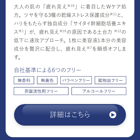
大人の肌の「疲れ見
え
」に着目したWケア処
※10
方。ツヤを守る3種の乾燥ストレス保護成分
と、
※11
ハリをもたらす独自成分「サイタイ幹細胞培養エキ
ス
」が、疲れ見
え
の原因である土台力
の
※1
※10
※12
低下に速攻アプローチ。1枚に美容液1本分の美容
成分を贅沢に配合し、疲れ見
え
を瞬感オフしま
※7
す。
自社基準による6つのフリー
詳細はこちら