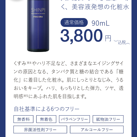
く、美容液発想の化粧水
90mL
通常価格
円
（税込）
くすみ
やハリ不足など、さまざまなエイジングサイ
※4
ンの原因となる、タンパク質と糖の結合である「糖
化」に着目した化粧水。肌にしっとりとなじみ、うる
おいをキープ。ハリ、もっちりとした弾力、ツヤ、透
明
感
にあふれた肌を目指します。
※5
自社基準による6つのフリー