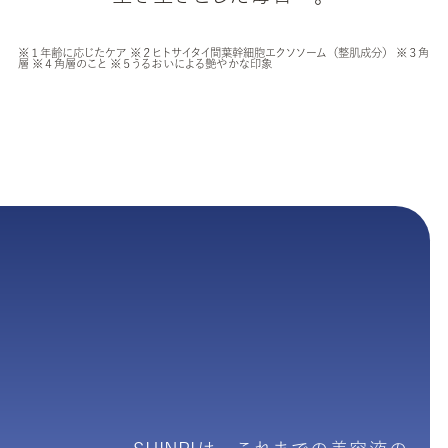
※１年齢に応じたケア ※２ヒトサイタイ間葉幹細胞エクソソーム（整肌成分） ※３角
層 ※４角層のこと ※５うるおいによる艶やかな印象