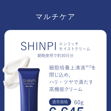
マルチケア
SHINPI
エンリッチ
モイストクリーム
朝晩使用で約30日分
※13
細胞培養上清
液
を
閉じ込め、
ハリ・ツヤで満たす
高機能クリーム
60g
通常価格