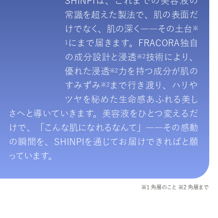
SHINPIは、これまでの美容液の
常識を超えた製法で、肌の表面だ
けでなく、肌の深く――その土
台
※
にまで届きます。FRACORA独自
1
の成分設計と浸
透
技術により、
※2
優れた浸
透
力を持つ成分が肌の
※2
すみず
み
まで行き渡り、ハリや
※2
ツヤを秘めた生命感あふれる美し
さへと導いていきます。美容液をひとつ変えるだ
けで、「こんな肌になれるなんて」――その感動
の瞬間を、SHINPIを通じてお届けできればと願
っています。
※1 角層のこと ※2 角層まで