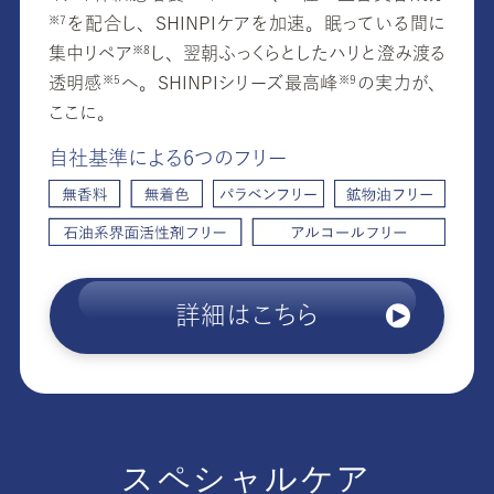
を配合し、SHINPIケアを加速。眠っている間に
※7
集中リペア
し、翌朝ふっくらとしたハリと澄み渡る
※8
透明
感
へ。SHINPIシリーズ最高峰
の実力が、
※5
※9
ここに。
自社基準による6つのフリー
詳細はこちら
スペシャルケア