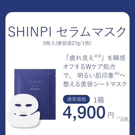
SHINPI セラムマスク
5枚入(美容液27g/1枚)
※10
「疲れ見
え
」を瞬感
オフするWケア処方
※5
で、
明るい肌印
象
へ
整える美容シートマスク
1箱
通常価格
円
（税込）