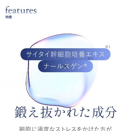
特徴
※1
サイタイ幹細胞培養エキス
※2
ナールスゲン®
鍛え抜かれた成分
細胞に適度なストレスをかけた方が