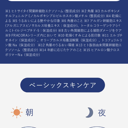
※1 ヒトサイタイ間葉幹細胞エクソソーム (整肌成分) ※2 角層 ※3 カルボキシメ
チルフェニルアミノカルボキシプロピルホスホン酸メチル (整肌成分) ※4 乾燥に
よる ※5 うるおいによる艶やかな印象 ※6 角層のこと ※7 アルガン幹細胞エキス
(アルガニアスピノサカルス培養エキス：保湿成分)、トータルコラーゲンケア(パ
ルミトイルジペプチド-5：保湿成分) ※8 古い角質細胞による細胞ダメージをケア
※9 FRACORAシリーズ内において ※10 乾燥くすみによる肌印象 ※11 エルゴチ
オネイン（保湿成分）、オリーブカルス培養溶解質（保湿成分）、トコフェリルリ
ン酸 Na（保湿成分） ※12 角層のうるおい環境 ※13 ヒト脂肪由来間葉幹細胞エ
クソソーム（整肌成分) ※14 年齢に応じたケアのこと ※15 ヒアルロン酸クロス
ポリマーNa（保湿成分）