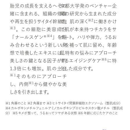
胎児の成長を支えるへその
京都大学発のベンチャー企
緒に含まれる、組織の修復
業の研究から生まれた成分
※2
や再生を担う
サイタイ幹細胞
で、肌の
深く
に働きかけ
※3
。この細胞に美容成分
て肌が本来持つチカラをサ
※4
「ナールスゲン
®
」を組
ポート。ハリや弾力、うるお
み合わせるという新しい発
いを補って肌に留め、年齢
想で培養したエキスには、
肌特有の悩みにアプローチ
※6
美しさの鍵となる因子が約
するエイジングケ
ア
に特
1.3倍にも増加。肌の
土台
化した成分です。
※1
そのものにアプローチ
※1
し、内
側
から健やかな美
しさを引き出します。
※1 角層のこと ※2 角層まで ※3 ヒトサイタイ間葉幹細胞エクソソーム（整肌成分）
※4 カルボキシメチルフェニルアミノカルボキシプロピルホスホン酸メチル（整肌成
分） ※5 キメが整って、うるおってツヤがある状態 ※6 年齢に応じたケアのこと