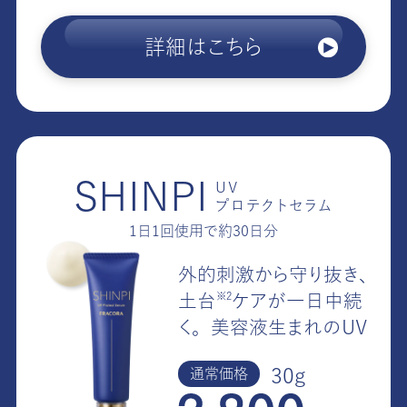
詳細はこちら
SHINPI
UV
プロテクトセラム
1日1回使用で約30日分
外的刺激から守り抜き、
※2
土
台
ケアが一日中続
く。
美容液生まれのUV
30g
通常価格