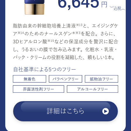
円
（税込）
脂肪由来の幹細胞培養上清
液
と、エイジングケ
※13
ア
のためのナールスゲン
®
を配合。さらに、
※14
※3
3Dヒアルロン
酸
などの保湿成分を贅沢に配合
※15
し、うるおいの膜で包み込みます。化粧水・乳液・
パック・クリームの役割を凝縮した、頼もしい1本。
自社基準による5つのフリー
詳細はこちら