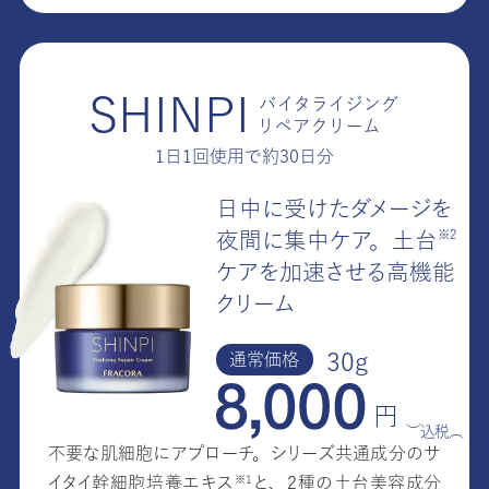
SHINPI
バイタライジング
リペアクリーム
1日1回使用で約30日分
日中に受けたダメージを
※2
夜間に集中ケア。
土
台
ケアを加速させる高機能
クリーム
30g
通常価格
円
（税込）
不要な肌細胞にアプローチ。シリーズ共通成分のサ
イタイ幹細胞培養エキ
ス
と、2種の土台美容成
分
※1