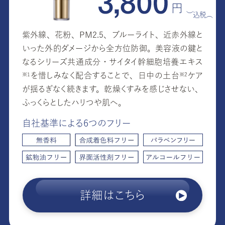
円
（税込）
紫外線、花粉、PM2.5、ブルーライト、近赤外線と
いった外的ダメージから全方位防御。美容液の鍵と
なるシリーズ共通成分・サイタイ幹細胞培養エキ
ス
を惜しみなく配合することで、日中の土
台
ケア
※1
※2
が揺るぎなく続きます。乾燥くすみを感じさせない、
ふっくらとしたハリつや肌へ。
自社基準による6つのフリー
詳細はこちら