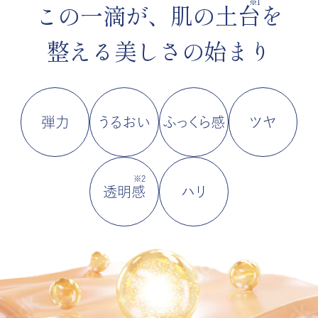
※1
この一滴が、肌の土
台
を
整える美しさの始まり
弾力
うるおい
ふっくら感
ツヤ
※2
透明
感
ハリ