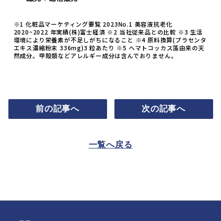
※1 化粧品マーケティング要覧 2023No.1 美容液抗老化
2020~2022 年実績(株)富士経済 ※2 当社従来品との比較 ※3 生活
環境により栄養素が不足しがちになること ※4 原料換算(プラセンタ
エキス濃縮粉末 336mg)3 粒あたり ※5 ヘマトコッカス藻由来の天
然成分。甲殻類などアレルギー成分は含んでおりません。
前の記事へ
次の記事へ
一覧へ戻る