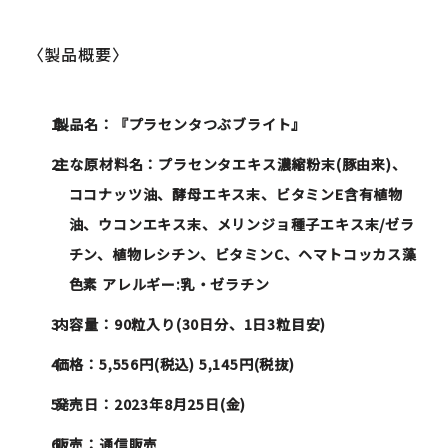
〈製品概要〉
製品名：『プラセンタつぶブライト』
主な原材料名：プラセンタエキス濃縮粉末(豚由来)、
ココナッツ油、酵母エキス末、ビタミンE含有植物
油、ウコンエキス末、メリンジョ種子エキス末/ゼラ
チン、植物レシチン、ビタミンC、ヘマトコッカス藻
色素 アレルギー:乳・ゼラチン
内容量：90粒入り(30日分、1日3粒目安)
価格：5,556円(税込) 5,145円(税抜)
発売日：2023年8月25日(金)
販売：通信販売