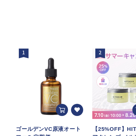
1
2
ゴールデンVC原液オート
【25%OFF】HI