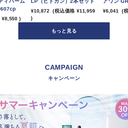
ティバーム
LP（ヒトカン）2本セット
アワン G
07cp
¥10,872
(税込価格
¥11,959
¥6,041
(
)
格
¥8,550
)
もっと見る
CAMPAIGN
キャンペーン