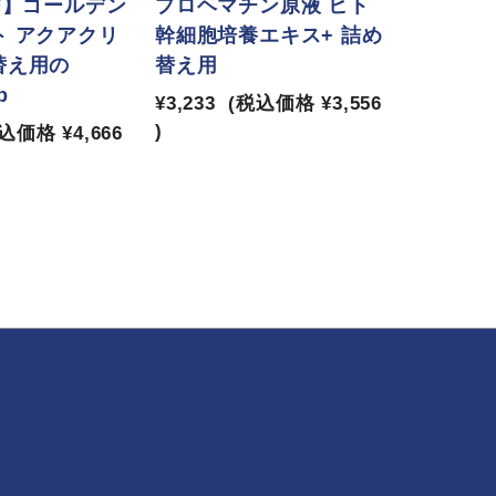
FF】ゴールデン
プロヘマチン原液 ヒト
ト アクアクリ
幹細胞培養エキス+ 詰め
替え用の
替え用
p
¥3,233
(税込価格
¥3,556
)
税込価格
¥4,666