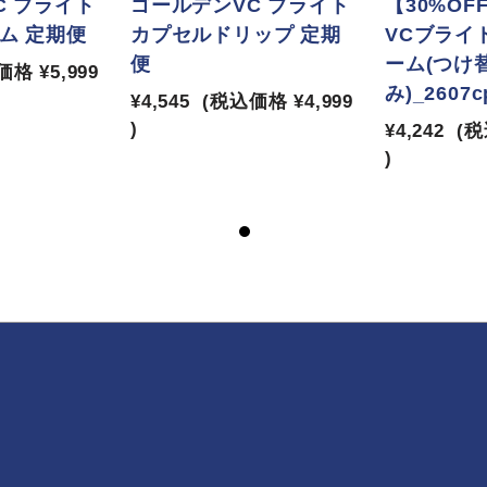
C ブライト
ゴールデンVC ブライト
【30%O
ム 定期便
カプセルドリップ 定期
VCブライ
便
ーム(つけ
価格
¥5,999
み)_2607c
¥4,545
(税込価格
¥4,999
)
¥4,242
(
)