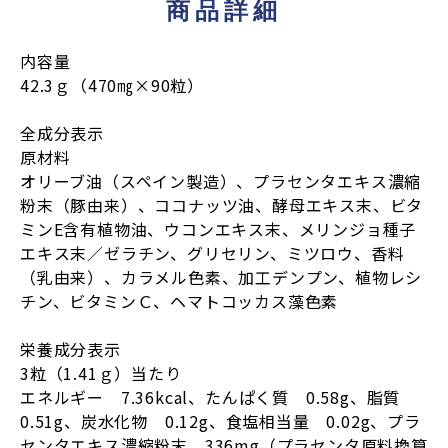
商品詳細
内容量
42.3ｇ（470㎎×90粒）
全成分表示
原材料
オリーブ油（スペイン製造）、プラセンタエキス濃縮
粉末（豚由来）、ココナッツ油、酵母エキス末、ビタ
ミンE含有植物油、ウコンエキス末、メリンジョ種子
エキス末／ゼラチン、グリセリン、ミツロウ、香料
（乳由来）、カラメル色素、加工デンプン、植物レシ
チン、ビタミンＣ、ヘマトコッカス藻色素
栄養成分表示
3粒（1.41ｇ）当たり
エネルギー 7.36kcal、たんぱく質 0.58g、脂質
0.51g、炭水化物 0.12g、食塩相当量 0.02g、プラ
センタエキス濃縮粉末 336mg（プラセンタ原料換算