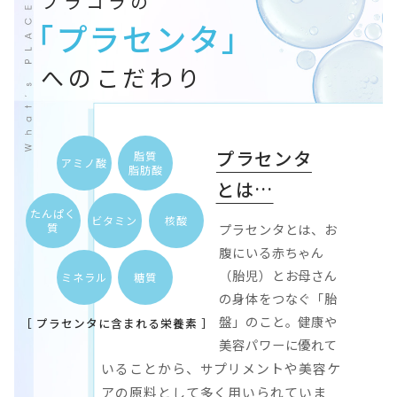
フラコラの
「プラセンタ」
へのこだわり
プラセンタ
脂質
アミノ酸
脂肪酸
とは…
たんぱく
ビタミン
核酸
質
プラセンタとは、お
腹にいる赤ちゃん
（胎児）とお母さん
ミネラル
糖質
の身体をつなぐ「胎
盤」のこと。健康や
［ プラセンタに含まれる栄養素 ］
美容パワーに優れて
いることから、サプリメントや美容ケ
アの原料として多く用いられていま