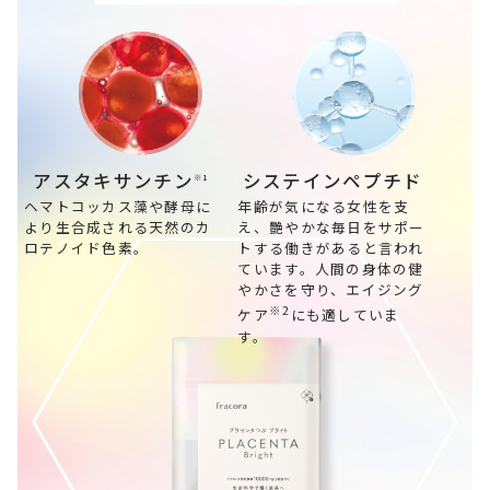
アスタキサンチン
システインペプチド
※1
ヘマトコッカス藻や酵母に
年齢が気になる女性を支
より生合成される天然のカ
え、艷やかな毎日をサポー
ロテノイド色素。
トする働きがあると言われ
ています。人間の身体の健
やかさを守り、エイジング
※2
ケア
にも適していま
す。