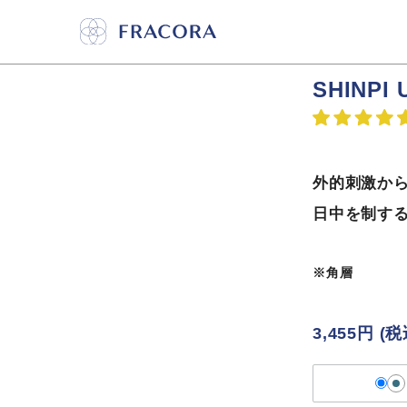
SHINP
外的刺激か
日中を制する
※角層
3,455円
(