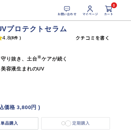
0
お問い合わせ
マイページ
カート
I UVプロテクトセラム
クチコミを書く
4.8
(8件 )
※
ら守り抜き、土台
ケアが続く
美容液生まれのUV
税込価格
3,800円
)
単品購入
定期購入