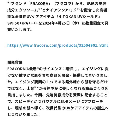
ブランド「FRACORA」（フラコラ）から、話題の美容
※1
成分エクソソーム
とナイアシンアミド
を配合した高機
※2
※3
能な全身用UVケアアイテム『HITOKAN UVシールド』
SPF50+/PA++++を2024年4月25日（木）に数量限定で発
売いたします。
https://www.fracora.com/products/32504901.html
開発背景
FRACORAは最新
のサイエンスに着目し、エイジングに負
※
けない健やかな肌を育む商品を開発・提供してまいりまし
た。エイジング要因の１つである紫外線から肌を守るだけ
ではなく、土台
から健やかに美しくなれる商品づくりを
※４
目指しました。今回、先端美容成分を贅沢に配合すること
で、スピーディかつパワフルに肌ダメージにアプローチ
し、理想の肌へ導く、次世代型のUVケアアイテムの誕生へ
とつながりました。