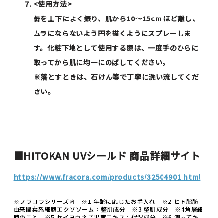
<使用方法>
缶を上下によく振り、肌から10～15cm ほど離し、
ムラにならないよう円を描くようにスプレーしま
す。化粧下地として使用する際は、一度手のひらに
取ってから肌に均一にのばしてください。
※落とすときは、石けん等で丁寧に洗い流してくだ
さい。
■HITOKAN UVシールド 商品詳細サイト
https://www.fracora.com/products/32504901.html
※フラコラシリーズ内 ※1 年齢に応じたお手入れ ※2 ヒト脂肪
由来間葉系細胞エクソソーム：整肌成分 ※3 整肌成分 ※4角層細
胞のこと ※5 セイヨウネズ果実エキス：保湿成分 ※6 潤ってキ