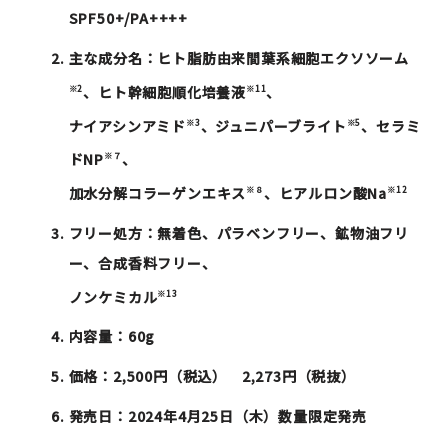
SPF50+/PA++++
主な成分名：ヒト脂肪由来間葉系細胞エクソソーム
、ヒト幹細胞順化培養液
、
※2
※11
ナイアシンアミド
、ジュニパーブライト
、セラミ
※3
※5
ドNP
、
※７
加水分解コラーゲンエキス
、ヒアルロン酸Na
※８
※12
フリー処方：無着色、パラベンフリー、鉱物油フリ
ー、合成香料フリー、
ノンケミカル
※13
内容量：60g
価格：2,500円（税込） 2,273円（税抜）
発売日：2024年4月25日（木）数量限定発売