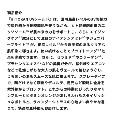
商品紹介
『HITOKAN UVシールド』
は、国内最高レベルのUV防御力
で紫外線から長時間肌を守りながら、ヒト幹細胞由来のエ
クソソーム
が肌本来の力をサポートし、さらにエイジン
※2
グケア
成分として注目の
ナイアシンアミド
や
ジュニパ
※1
※3
ーブライト
が、細胞レベル
から透明感のあるクリアな
※５
※4
肌印象に導きます。使い続けることでブライトニング
効
※６
果を実感できます。 さらに、セラミド
やコラーゲン
、
※7
※8
プラセンタエキス
などの美容成分が、紫外線やエアコン
※９
などで乾燥しがちな大人の肌をヴェールで包むよう守り、
うるおいのあるスムースな肌に整えます。 スプレータイプ
で、顔だけでなく頭皮やデコルテ、足元など瞬時に全身を
紫外線からプロテクト。これからの時期にぴったりなマリ
ンブルーとビタミンオレンジがあしらわれたスタイリッシ
ュなボトルと、ラベンダーシトラスの心地よい爽やかな香
りで、快適な夏時間をお届けします。