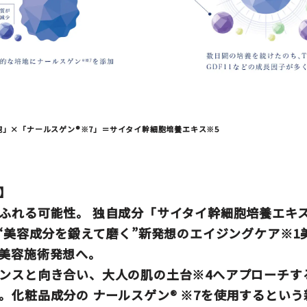
」×「ナールスゲン®️※7」＝サイタイ幹細胞培養エキス※5
】
ふれる可能性。 独自成分「サイタイ幹細胞培養エキ
 “美容成分を鍛えて磨く”新発想のエイジングケア※1
美容施術発想へ。
ンスと向き合い、大人の肌の土台※4へアプローチす
」。化粧品成分の
ナールスゲン
® ※7を使用するとい