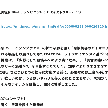
美容液 30mL 、シンピ エンリッチ モイストクリーム 60g
：
https://prtimes.jp/main/html/rd/p/000000298.000026320.h
想で、エイジングケア※1の新たな扉を開く “原液美容のパイオニ
ける製品をお届けしてきたFRACORA。ライフサイエンスに基づ
る挑戦は、「多様化した肌悩みへのより高い効果」、「美容医療レベ
肌なじみと浸透※2」を目指すことでした。 加齢によりさまざまな
人の肌。ひとつひとつの悩みに対応する前に、必要なのは土台※4を
ア。欲しいのは、うるおいやハリを与えるにとどまらない、未知の可
。そんなアイテムを目指し、開発に着手しました。
ーズのコンセプト】
て磨く 常識を超えた新発想