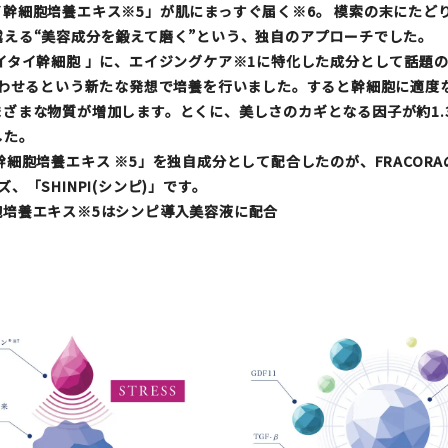
幹細胞培養エキス※5」が肌にまっすぐ届く※6。 模索の末にたど
越える“美容成分を鍛えて磨く”という、独自のアプローチでした。
イタイ幹細胞
」に、エイジングケア※1に特化した成分として話題
み合わせるという新たな発想で培養を行いました。すると幹細胞に適度
ざまな物質が増加します。とくに、美しさのカギとなる因子が約1.
した。
幹細胞培養エキス
※5」を独自成分として配合したのが、FRACOR
、「SHINPI(シンピ)」です。
胞培養エキス※5はシンピ導入美容液に配合