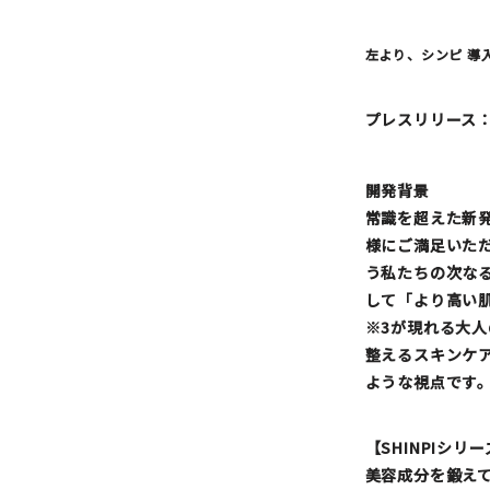
左より、シンピ 導入
プレスリリース
開発背景
常識を超えた新発
様にご満足いただ
う私たちの次な
して「より高い
※3が現れる大
整えるスキンケ
ような視点です
【SHINPIシリ
美容成分を鍛え