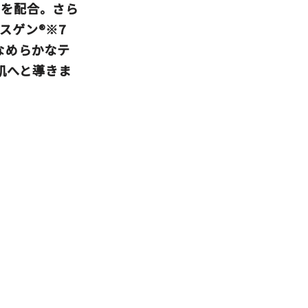
」を配合。さら
スゲン
®※7
なめらかなテ
肌へと導きま