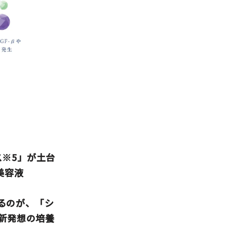
ス※5」が土台
美容液
るのが、「シ
う新発想の培養